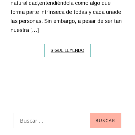
naturalidad,entendiéndola como algo que
forma parte intrínseca de todas y cada unade
las personas. Sin embargo, a pesar de ser tan
nuestra […]
INTRODUCCIÓN
SIGUE LEYENDO
A
LA
SEXOLOGÍA
Y
LA
TERAPIA
SEXUAL
B
u