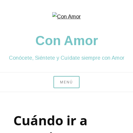
Saltar
al
contenido
Con Amor
Conócete, Siéntete y Cuídate siempre con Amor
MENÚ
Cuándo ir a